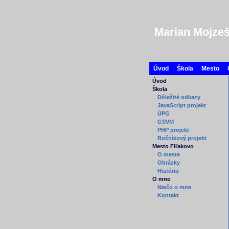
Marian Mojzeš
Úvod
Škola
Mesto
Úvod
Škola
Dôležité odkazy
JavaScript projekt
ÚPG
GSVM
PHP projekt
Ročníkový projekt
Mesto Fiľakovo
O meste
Obrázky
História
O mne
Niečo o mne
Kontakt