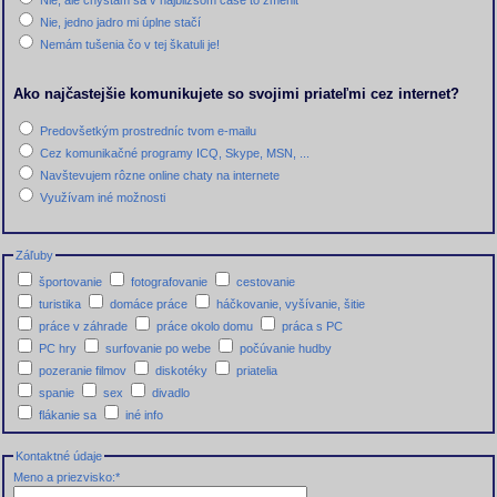
Nie, ale chystám sa v najbližšom čase to zmeniť
Nie, jedno jadro mi úplne stačí
Nemám tušenia čo v tej škatuli je!
Ako najčastejšie komunikujete so svojimi priateľmi cez internet?
Predovšetkým prostredníc tvom e-mailu
Cez komunikačné programy ICQ, Skype, MSN, ...
Navštevujem rôzne online chaty na internete
Využívam iné možnosti
Záľuby
športovanie
fotografovanie
cestovanie
turistika
domáce práce
háčkovanie, vyšívanie, šitie
práce v záhrade
práce okolo domu
práca s PC
PC hry
surfovanie po webe
počúvanie hudby
pozeranie filmov
diskotéky
priatelia
spanie
sex
divadlo
flákanie sa
iné info
Kontaktné údaje
Meno a priezvisko:
*