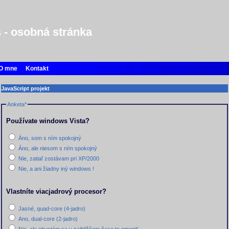
 - osobná stránka
O mne
Kontakt
JavaScript projekt
Anketa
*
Používate windows Vista?
Áno, som s ním spokojný
Áno, ale niesom s ním spokojný
Nie, zatiaľ zostávam pri XP/2000
Nie, a ani žiadny iný windows !
Vlastníte viacjadrový procesor?
Jasné, quad-core (4-jadro)
Ano, dual-core (2-jadro)